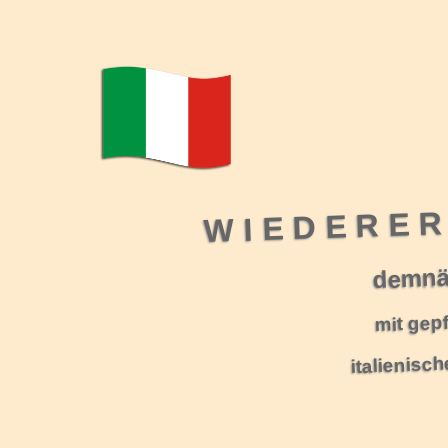
WIEDERE
demnä
mit gepf
italienisc